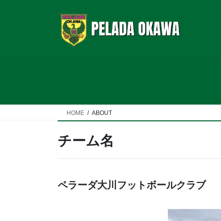
コ
ナ
ン
ビ
テ
ゲ
ン
ー
ツ
シ
へ
ョ
ス
ン
キ
に
ッ
移
プ
動
HOME
ABOUT
チーム名
ペラーダ大川フットボールクラブ