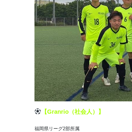
【Granrio（社会人）】
福岡県リーグ2部所属