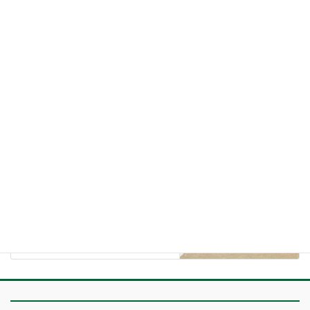
report
カテゴリー
report
前の記事
【U12結果】第2回Cambios
Cup〈2日目〉2026.5.31（グロ
ーバルアリーナ）
2026年5月31日
report
次の記事
【U12結果】2026年度U12サッ
カートップリーグin筑後〈中期最
終節〉2026.6.13（筑前多目的
G）
2026年6月13日